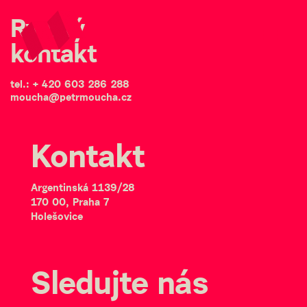
Stavební
Rychlý
firma
Zobrazi
Ing.
kontakt
menu
Petr
Moucha
tel.:
+ 420 603 286 288
moucha@petrmoucha.cz
Kontakt
Argentinská 1139/28
170 00, Praha 7
Holešovice
Sledujte nás